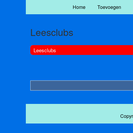
Home
Toevoegen
Leesclubs
Leesclubs
Copyr